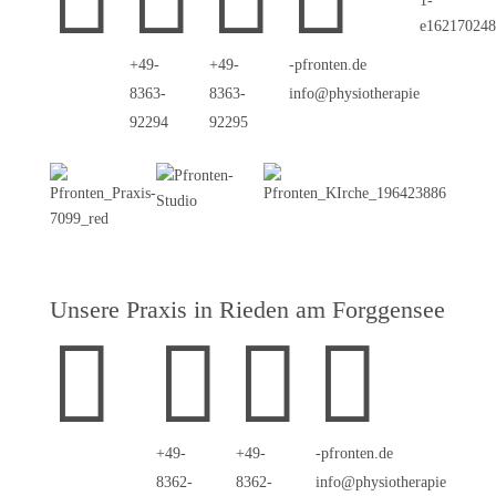
+49-
+49-
p-
tnorf
ed.ne
8363-
8363-
i
p@ofn
oisyh
areht
eip
92294
92295
Unsere Praxis in Rieden am Forggensee




+49-
+49-
p-
tnorf
ed.ne
8362-
8362-
i
p@ofn
oisyh
areht
eip